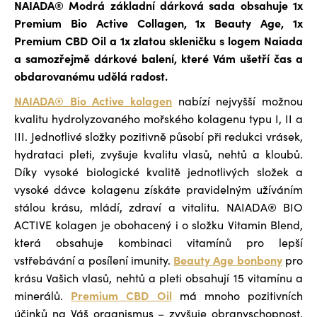
NAIADA® Modrá základní dárková sada obsahuje 1x
o
of
Premium Bio Active Collagen, 1x Beauty Age, 1x
m
5
Premium CBD Oil a 1x zlatou skleničku s logem Naiada
m
stars.
e
a samozřejmě dárkové balení, které Vám ušetří čas a
n
obdarovanému udělá radost.
d
NAIADA® Bio Active kolagen
nabízí nejvyšší možnou
kvalitu hydrolyzovaného mořského kolagenu typu I, II a
III. Jednotlivé složky pozitivně působí při redukci vrásek,
hydrataci pleti, zvyšuje kvalitu vlasů, nehtů a kloubů.
Díky vysoké biologické kvalitě jednotlivých složek a
vysoké dávce kolagenu získáte pravidelným užíváním
stálou krásu, mládí, zdraví a vitalitu. NAIADA® BIO
ACTIVE kolagen je obohacený i o složku Vitamin Blend,
která obsahuje kombinaci vitamínů pro lepší
Beauty Age bonbony
vstřebávání a posílení imunity.
pro
krásu Vašich vlasů, nehtů a pleti obsahují 15 vitamínu a
Premium CBD Oil
minerálů.
má mnoho pozitivních
účinků na Váš organismus – zvyšuje obranyschopnost,