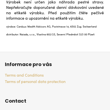
Výrobek není určen jako náhrada pestré stravy.
Nepřekračujte doporučené denní dávkování uvedené
na etiketě výrobku. Před použitím čtěte pečlivě
informace a upozornění na etiketě výrobku.
výrobce: Carduus Wealth Advisors AG, Poststrasse 14, 6302 Zug. Switzerland
distributor: Naiada, s.r.o., Vlastina 602/23, Severní Předměstí 323 00 Plzeň
F
o
Informace pro vás
o
t
Terms and Conditions
e
Terms of personal data protection
r
Contact