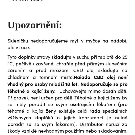
Upozornění:
Skleničku nedoporučujeme mýt v myčce na nádobí,
ale v ruce.
Tyto doplňky stravy skladujte v suchu při teplotě do 25
°C, pečlivě uzavřené, chraňte před přímým slunečním
zářením a před mrazem. CBD olej skladujte na
Naiada CBD olej není
chladném a temném místě.
vhodný pro osoby mladší 18 let. Nedoporučuje se pro
těhotné a kojící ženy.
Uchovávejte mimo dosah dětí.
Přípravek není určen pro děti. Těhotné a kojící ženy by
se měly poradit se svým ošetřujícím lékařem (pro
těhotné a kojící ženy existuje celá řada speciálních
výživových doplňků o jejich konzumaci je nutné
poradit se se svým lékařem). Distributor neručí za
škody vzniklé nevhodným použitím nebo skladováním.