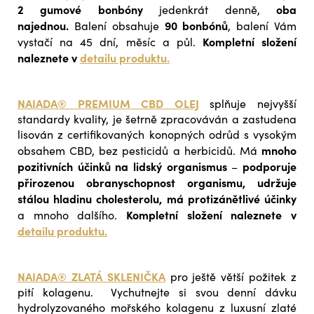
2 gumové bonbóny
oba
jedenkrát denně,
najednou.
90 bonbónů
Balení obsahuje
, balení Vám
Kompletní složení
vystačí na 45 dní, měsíc a půl.
naleznete v
detailu produktu.
NAIADA® PREMIUM CBD OLEJ
splňuje nejvyšší
standardy kvality, je šetrně zpracováván a zastudena
lisován z certifikovaných konopných odrůd s vysokým
mnoho
obsahem CBD, bez pesticidů a herbicidů. Má
pozitivních účinků na lidský organismus
podporuje
–
přirozenou obranyschopnost organismu, udržuje
stálou hladinu cholesterolu, má protizánětlivé účinky
Kompletní složení naleznete v
a mnoho dalšího.
detailu produktu.
NAIADA® ZLATÁ SKLENIČKA
pro ještě větší požitek z
pití kolagenu.
Vychutnejte si svou denní dávku
hydrolyzovaného mořského kolagenu z luxusní zlaté