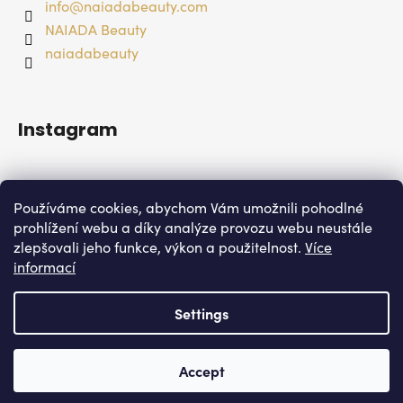
info
@
naiadabeauty.com
NAIADA Beauty
naiadabeauty
Instagram
Používáme cookies, abychom Vám umožnili pohodlné
prohlížení webu a díky analýze provozu webu neustále
zlepšovali jeho funkce, výkon a použitelnost.
Více
informací
Settings
Follow on Instagram
Created by Shoptet
Accept
Naiada sro
Copyright 2026
. All rights reserved.