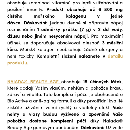
obsahuje kombinaci vitamínů pro lepší vstřebávání a
Produkt obsahuje až 6 800 mg
posílení imunity.
čistého mořského kolagenu v jedné
dávce.
Dávkování:
Jednou denně si připravte nápoj
1 odměrky prášku (7 g) v 2 dcl vody,
rozmícháním
džusu nebo jiném nesyceném nápoji.
Pro maximální
3 měsíční
účinek se doporučuje absolvovat alespoň
kůru.
Mořský kolagen neobsahuje žádné alergeny a
Kompletní složení naleznete v
detailu
není toxický.
produktu.
NAIADA® BEAUTY AGE
15 účinných látek
obsahuje
,
které dodají Vašim vlasům, nehtům a pokožce krásu,
zdraví a vitalitu. Tato komplexní péče je obohacená o
Bio Active a anti-aging formuli a díky prvotřídní kvalitě
Vaše
získáte užíváním velmi rychlý a viditelný efekt.
nehty a vlasy budou vyživené a zpevněné Vaše
pokožka dostane komplexní péči
díky Naiada®
Dávkování:
Beauty Age gumovým bonbonům.
Užívejte