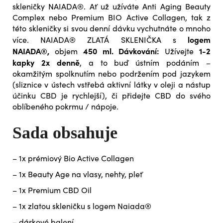
skleničky NAIADA®. Ať už užíváte Anti Aging Beauty
Complex nebo Premium BIO Active Collagen, tak z
této skleničky si svou denní dávku vychutnáte o mnoho
logem
více.
NAIADA® ZLATÁ SKLENIČKA s
NAIADA®,
450 ml. Dávkování:
1-2
objem
Užívejte
kapky 2x denně
, a to buď ústním podáním –
okamžitým spolknutím nebo podržením pod jazykem
(sliznice v ústech vstřebá aktivní látky v oleji a nástup
účinku CBD je rychlejší), či přidejte CBD do svého
oblíbeného pokrmu / nápoje.
Sada obsahuje
– 1x prémiový Bio Active Collagen
– 1x Beauty Age na vlasy, nehty, pleť
– 1x Premium CBD Oil
– 1x zlatou skleničku s logem Naiada®
– dárkové balení