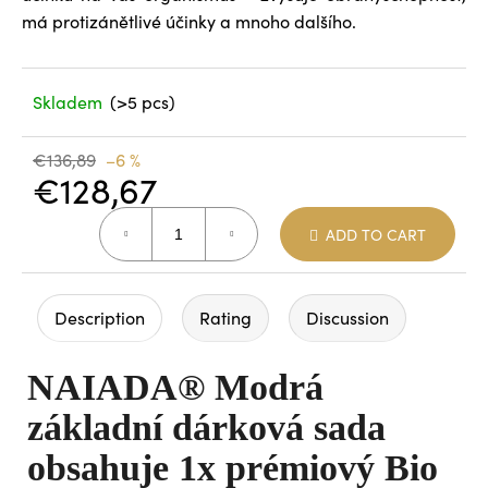
má protizánětlivé účinky a mnoho dalšího.
Skladem
(>5 pcs)
€136,89
–6 %
€128,67
Measure
ADD TO CART
price:
Description
Rating
Discussion
NAIADA® Modrá
základní dárková sada
obsahuje 1x prémiový Bio