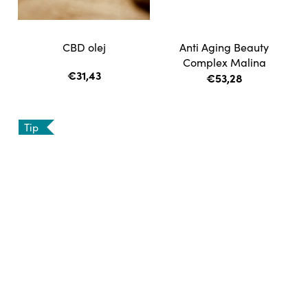
a
m
e
CBD olej
Anti Aging Beauty
Complex Malina
€31,43
€53,28
Tip