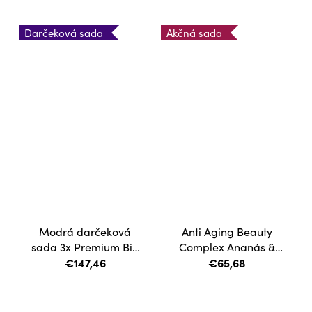
Darčeková sada
Akčná sada
Modrá darčeková
Anti Aging Beauty
sada 3x Premium Bio
Complex Ananás &
Active Collagen
€147,46
sklenička
€65,68