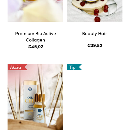
á
d
j
u
s
k
ť
t
?
Premium Bio Active
Beauty Hair
o
Collagen
v
€39,82
€45,02
HĽADAŤ
Akcia
Tip
O
d
p
o
r
ú
č