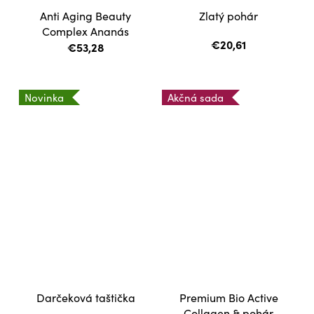
Anti Aging Beauty
Zlatý pohár
Complex Ananás
€20,61
€53,28
Novinka
Akčná sada
Darčeková taštička
Premium Bio Active
Collagen & pohár