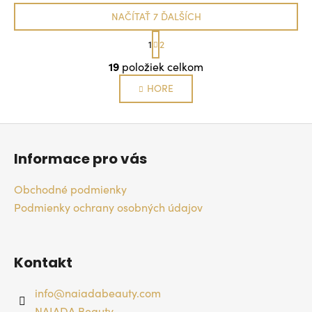
NAČÍTAŤ 7 ĎALŠÍCH
S
1
2
t
O
r
19
položiek celkom
á
v
n
l
HORE
k
á
o
v
d
Z
a
a
n
á
c
i
Informace pro vás
p
i
e
e
ä
Obchodné podmienky
p
t
Podmienky ochrany osobných údajov
r
i
v
e
k
y
Kontakt
v
ý
info
@
naiadabeauty.com
p
NAIADA Beauty